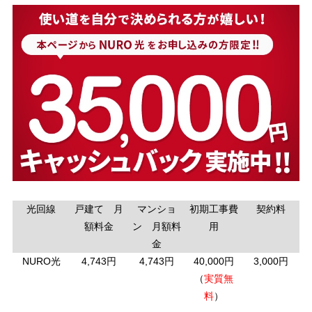
光回線
戸建て 月
マンショ
初期工事費
契約料
額料金
ン 月額料
用
金
NURO光
4,743円
4,743円
40,000円
3,000円
（
実質無
料
）