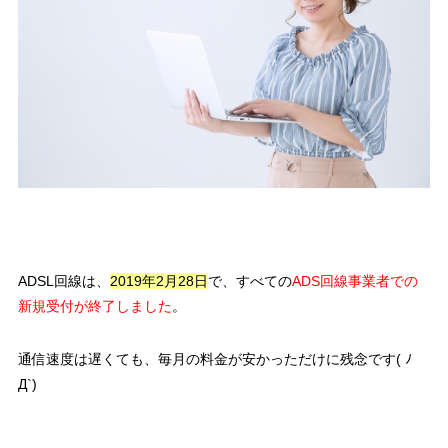
ADSL回線は、
2019年2月28日
で、すべての
ADS回線事業者での
新規受付が終了しました
。
通信速度は遅くても、毎月の料金が安かっただけに残念です( ﾉ
Д`)