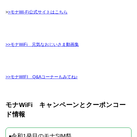
>
>モナWi-Fi公式サイトはこちら
>>モナWiFi 元気なおじいさま動画集
>>モナWIFI Q&Aコーナーもみてね♪
モナWiFi キャンペーンとクーポンコー
ド情報
令和1発目のモナSIM祭
■