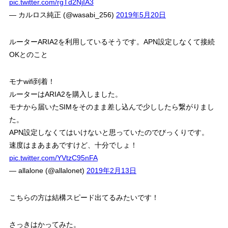
pic.twitter.com/rgTd2NjIA3
— カルロス純正 (@wasabi_256)
2019年5月20日
ルーターARIA2を利用しているそうです。APN設定しなくて接続
OKとのこと
モナwifi到着！
ルーターはARIA2を購入しました。
モナから届いたSIMをそのまま差し込んで少ししたら繋がりまし
た。
APN設定しなくてはいけないと思っていたのでびっくりです。
速度はまあまあですけど、十分でしょ！
pic.twitter.com/YVtzC95nFA
— allalone (@allalonet)
2019年2月13日
こちらの方は結構スピード出てるみたいです！
さっきはかってみた。