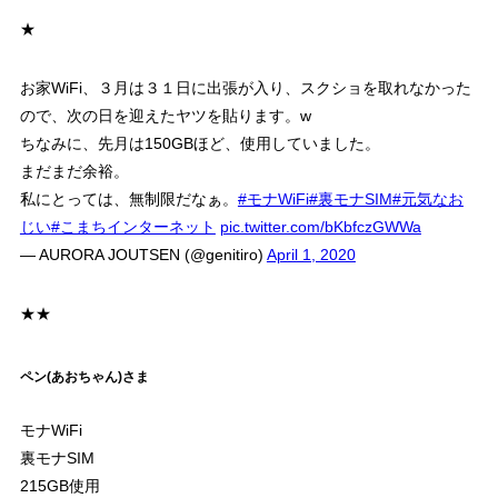
★
お家WiFi、３月は３１日に出張が入り、スクショを取れなかった
ので、次の日を迎えたヤツを貼ります。w
ちなみに、先月は150GBほど、使用していました。
まだまだ余裕。
私にとっては、無制限だなぁ。
#モナWiFi
#裏モナSIM
#元気なお
じい
#こまちインターネット
pic.twitter.com/bKbfczGWWa
— AURORA JOUTSEN (@genitiro)
April 1, 2020
★★
ペン(あおちゃん)さま
モナWiFi
裏モナSIM
215GB使用