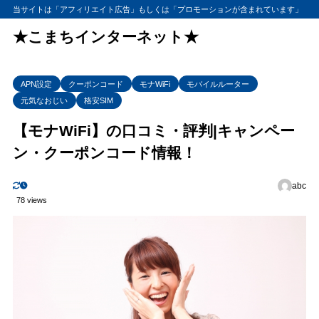
当サイトは「アフィリエイト広告」もしくは「プロモーションが含まれています」
★こまちインターネット★
APN設定
クーポンコード
モナWiFi
モバイルルーター
元気なおじい
格安SIM
【モナWiFi】の口コミ・評判|キャンペー
ン・クーポンコード情報！
abc
78 views