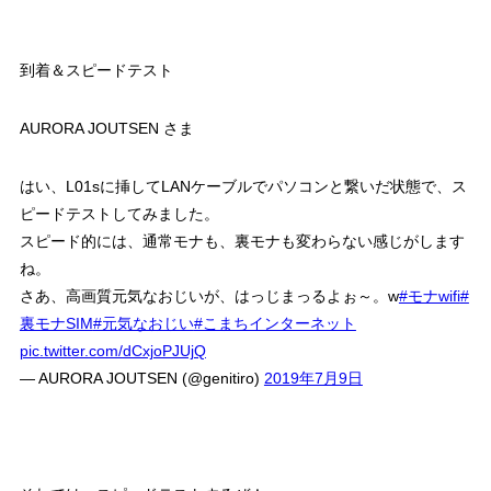
到着＆スピードテスト
AURORA JOUTSEN さま
はい、L01sに挿してLANケーブルでパソコンと繋いだ状態で、ス
ピードテストしてみました。
スピード的には、通常モナも、裏モナも変わらない感じがします
ね。
さあ、高画質元気なおじいが、はっじまっるよぉ～。w
#モナwifi
#
裏モナSIM
#元気なおじい
#こまちインターネット
pic.twitter.com/dCxjoPJUjQ
— AURORA JOUTSEN (@genitiro)
2019年7月9日