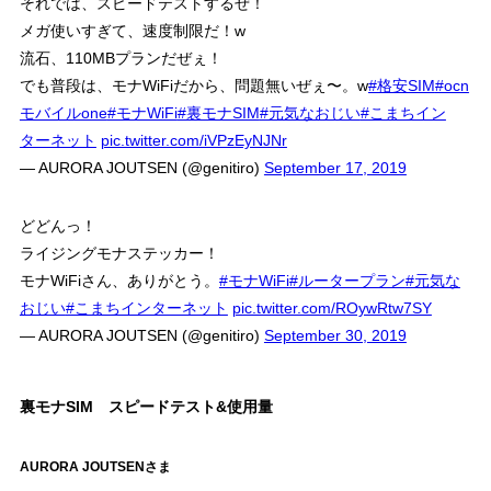
それでは、スピードテストするぜ！
メガ使いすぎて、速度制限だ！w
流石、110MBプランだぜぇ！
でも普段は、モナWiFiだから、問題無いぜぇ〜。w
#格安SIM
#ocn
モバイルone
#モナWiFi
#裏モナSIM
#元気なおじい
#こまちイン
ターネット
pic.twitter.com/iVPzEyNJNr
— AURORA JOUTSEN (@genitiro)
September 17, 2019
どどんっ！
ライジングモナステッカー！
モナWiFiさん、ありがとう。
#モナWiFi
#ルータープラン
#元気な
おじい
#こまちインターネット
pic.twitter.com/ROywRtw7SY
— AURORA JOUTSEN (@genitiro)
September 30, 2019
裏モナSIM スピードテスト&使用量
AURORA JOUTSENさま