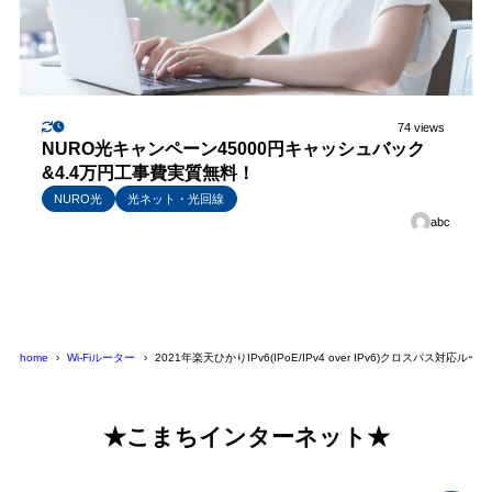
74 views
NURO光キャンペーン45000円キャッシュバック
&4.4万円工事費実質無料！
NURO光
光ネット・光回線
abc
home
Wi-Fiルーター
2021年楽天ひかりIPv6(IPoE/IPv4 over IPv6)クロスパス対応ルー
★こまちインターネット★