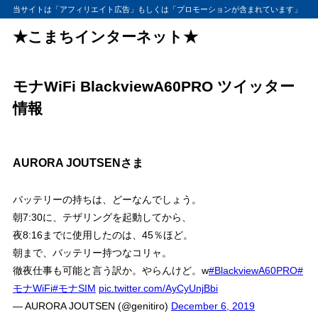
当サイトは「アフィリエイト広告」もしくは「プロモーションが含まれています」
★こまちインターネット★
モナWiFi BlackviewA60PRO ツイッター
情報
AURORA JOUTSENさま
バッテリーの持ちは、どーなんでしょう。
朝7:30に、テザリングを起動してから、
夜8:16までに使用したのは、45％ほど。
朝まで、バッテリー持つなコリャ。
徹夜仕事も可能と言う訳か。やらんけど。w
#BlackviewA60PRO
#
モナWiFi
#モナSIM
pic.twitter.com/AyCyUnjBbi
— AURORA JOUTSEN (@genitiro)
December 6, 2019